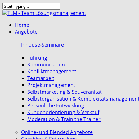
Skip
to
Close
main
Search
search
Menu
Home
content
Angebote
Inhouse-Seminare
Führung
Kommunikation
Konfliktmanagement
Teamarbeit
Projektmanagement
Selbstmarketing & Souveränität
Selbstorganisation & Komplexitätsmanagemen
Persönliche Entwicklung
Kundenorientierung & Verkauf
Moderation & Train the Trainer
Online- und Blended Angebote