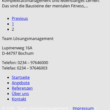
Komplexitätsmanagement und lebenslanges Lernen:
Das sind die Bausteine der mentalen Fitness,…
Previous
1
2
Team Lösungsmanagement
Lupinenweg 16A
D-44797 Bochum
Telefon: 0234 – 97646000
Telefax: 0234 – 97646003
Startseite
Angebote
Referenzen
Über uns
Kontakt
C
© TLM - Team Lösungsmanagement |
Impressum
|