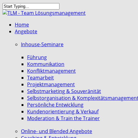
Skip
to
Close
main
Search
search
Menu
Home
content
Angebote
Inhouse-Seminare
Führung
Kommunikation
Konfliktmanagement
Teamarbeit
Projektmanagement
Selbstmarketing & Souveränität
Selbstorganisation & Komplexitätsmanagemen
Persönliche Entwicklung
Kundenorientierung & Verkauf
Moderation & Train the Trainer
Online- und Blended Angebote