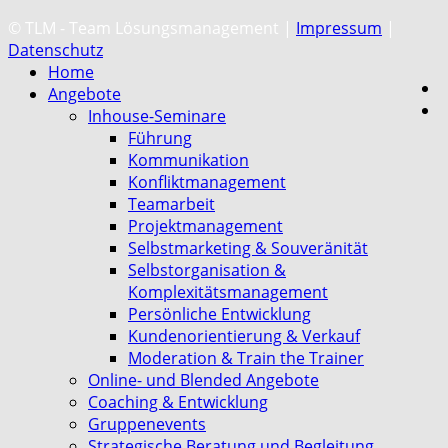
C
© TLM - Team Lösungsmanagement |
Impressum
|
Datenschutz
Home
Angebote
Inhouse-Seminare
Führung
Kommunikation
Konfliktmanagement
Teamarbeit
Projektmanagement
Selbstmarketing & Souveränität
Selbstorganisation &
Komplexitätsmanagement
Persönliche Entwicklung
Kundenorientierung & Verkauf
Moderation & Train the Trainer
Online- und Blended Angebote
Coaching & Entwicklung
Gruppenevents
Strategische Beratung und Begleitung