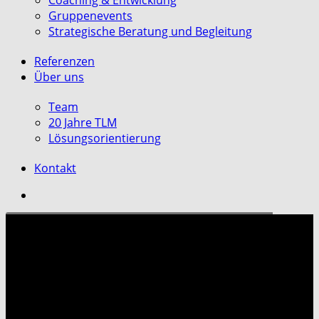
Coaching & Entwicklung
Gruppenevents
Strategische Beratung und Begleitung
Referenzen
Über uns
Team
20 Jahre TLM
Lösungsorientierung
Kontakt
search
Moderation & Train the
Trainer