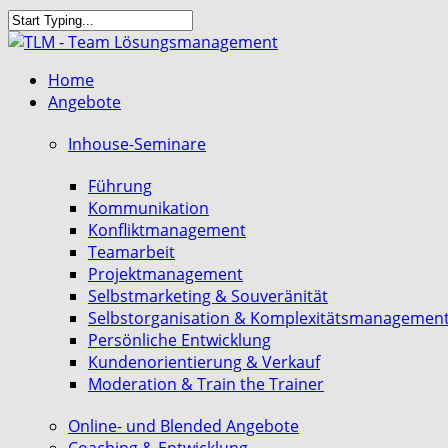
Skip
to
Close
main
Search
search
Menu
Home
content
Angebote
Inhouse-Seminare
Führung
Kommunikation
Konfliktmanagement
Teamarbeit
Projektmanagement
Selbstmarketing & Souveränität
Selbstorganisation & Komplexitätsmanagemen
Persönliche Entwicklung
Kundenorientierung & Verkauf
Moderation & Train the Trainer
Online- und Blended Angebote