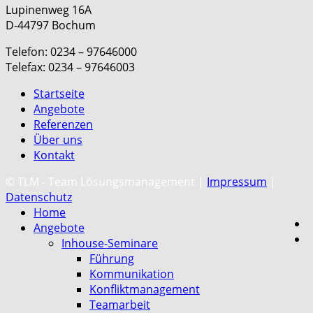
Lupinenweg 16A
D-44797 Bochum
Telefon: 0234 – 97646000
Telefax: 0234 – 97646003
Startseite
Angebote
Referenzen
Über uns
Kontakt
C
© TLM - Team Lösungsmanagement |
Impressum
|
Datenschutz
Home
Angebote
Inhouse-Seminare
Führung
Kommunikation
Konfliktmanagement
Teamarbeit