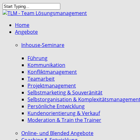
Skip
to
Close
main
Search
search
Menu
Home
content
Angebote
Inhouse-Seminare
Führung
Kommunikation
Konfliktmanagement
Teamarbeit
Projektmanagement
Selbstmarketing & Souveränität
Selbstorganisation & Komplexitätsmanagemen
Persönliche Entwicklung
Kundenorientierung & Verkauf
Moderation & Train the Trainer
Online- und Blended Angebote