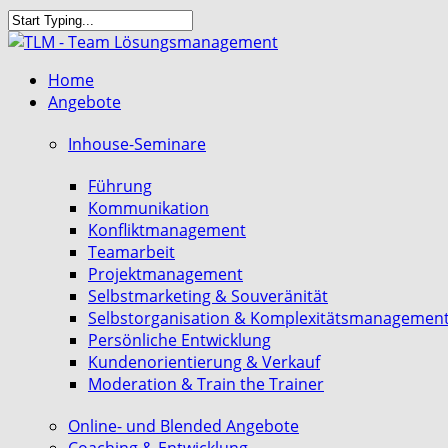
Skip
to
Close
main
Search
search
Menu
Home
content
Angebote
Inhouse-Seminare
Führung
Kommunikation
Konfliktmanagement
Teamarbeit
Projektmanagement
Selbstmarketing & Souveränität
Selbstorganisation & Komplexitätsmanagemen
Persönliche Entwicklung
Kundenorientierung & Verkauf
Moderation & Train the Trainer
Online- und Blended Angebote