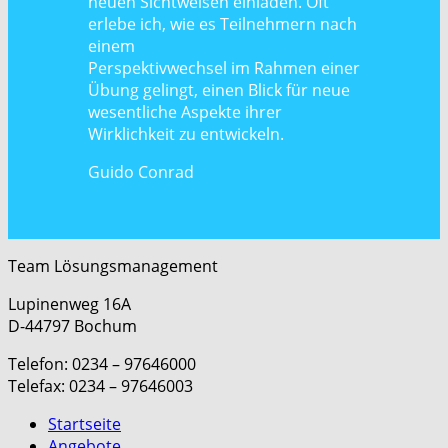
neuen Sichtweisen einladen. Oft
erlebe ich, wie es Teilnehmern nach
einem
Perspektivwechsel im Rahmen einer
Übung gelingt, einen Blick für neue
wesentliche Aspekte ihrer
Wirklichkeit zu entwickeln.
Guido Conrad
Team Lösungsmanagement
Lupinenweg 16A
D-44797 Bochum
Telefon: 0234 – 97646000
Telefax: 0234 – 97646003
Startseite
Angebote