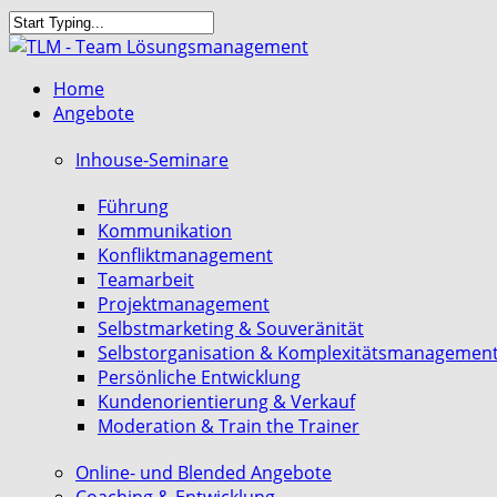
Skip
to
Close
main
Search
search
Menu
Home
content
Angebote
Inhouse-Seminare
Führung
Kommunikation
Konfliktmanagement
Teamarbeit
Projektmanagement
Selbstmarketing & Souveränität
Selbstorganisation & Komplexitätsmanagemen
Persönliche Entwicklung
Kundenorientierung & Verkauf
Moderation & Train the Trainer
Online- und Blended Angebote