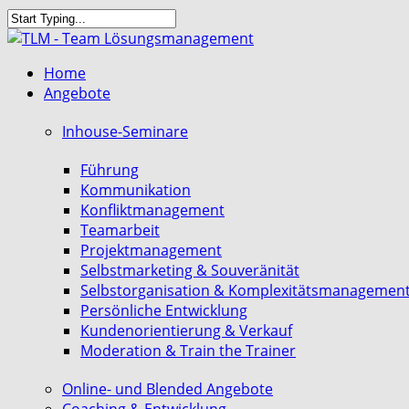
Skip
to
Close
main
Search
search
Menu
Home
content
Angebote
Inhouse-Seminare
Führung
Kommunikation
Konfliktmanagement
Teamarbeit
Projektmanagement
Selbstmarketing & Souveränität
Selbstorganisation & Komplexitätsmanagemen
Persönliche Entwicklung
Kundenorientierung & Verkauf
Moderation & Train the Trainer
Online- und Blended Angebote