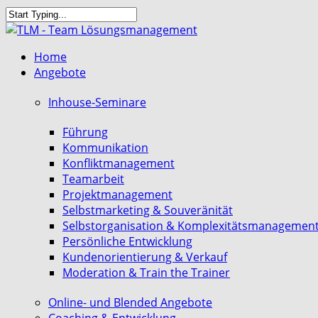
Skip
to
Close
main
Search
search
Menu
Home
content
Angebote
Inhouse-Seminare
Führung
Kommunikation
Konfliktmanagement
Teamarbeit
Projektmanagement
Selbstmarketing & Souveränität
Selbstorganisation & Komplexitätsmanagemen
Persönliche Entwicklung
Kundenorientierung & Verkauf
Moderation & Train the Trainer
Online- und Blended Angebote