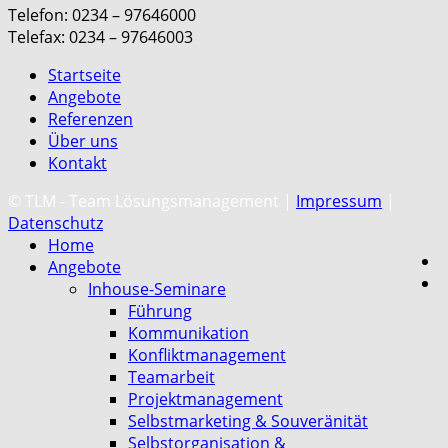
Telefon: 0234 – 97646000
Telefax: 0234 – 97646003
Startseite
Angebote
Referenzen
Über uns
Kontakt
C
© TLM - Team Lösungsmanagement |
Impressum
|
Datenschutz
Home
Angebote
Inhouse-Seminare
Führung
Kommunikation
Konfliktmanagement
Teamarbeit
Projektmanagement
Selbstmarketing & Souveränität
Selbstorganisation &