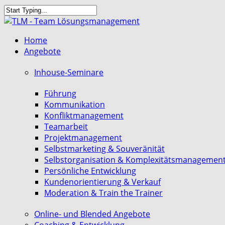
Skip
to
Close
main
Search
search
Menu
Home
content
Angebote
Inhouse-Seminare
Führung
Kommunikation
Konfliktmanagement
Teamarbeit
Projektmanagement
Selbstmarketing & Souveränität
Selbstorganisation & Komplexitätsmanagemen
Persönliche Entwicklung
Kundenorientierung & Verkauf
Moderation & Train the Trainer
Online- und Blended Angebote