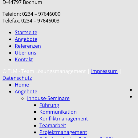
D-44797 Bochum
Telefon: 0234 – 97646000
Telefax: 0234 – 97646003
Startseite
Angebote
Referenzen
Über uns
Kontakt
C
© TLM - Team Lösungsmanagement |
Impressum
|
Datenschutz
Home
Angebote
Inhouse-Seminare
Führung
Kommunikation
Konfliktmanagement
Teamarbeit
Projektmanagement