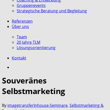
Coaching & Entwicklung
Gruppenevents
Strategische Beratung und Begleitung
Referenzen
Über uns
Team
20 Jahre TLM
Lösungsorientierung
Kontakt
search
Souveränes
Selbstmarketing
By
imagetransfer
Inhouse-Seminare
,
Selbstmarketing &