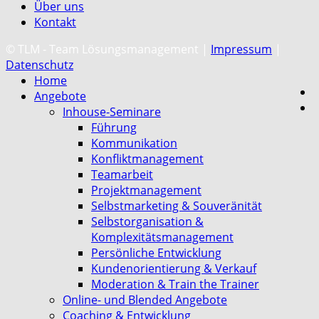
Über uns
Kontakt
C
© TLM - Team Lösungsmanagement |
Impressum
|
Datenschutz
Home
Angebote
Inhouse-Seminare
Führung
Kommunikation
Konfliktmanagement
Teamarbeit
Projektmanagement
Selbstmarketing & Souveränität
Selbstorganisation &
Komplexitätsmanagement
Persönliche Entwicklung
Kundenorientierung & Verkauf
Moderation & Train the Trainer
Online- und Blended Angebote
Coaching & Entwicklung