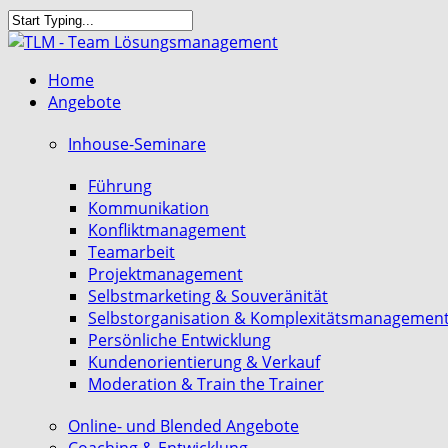
Skip
to
Close
main
Search
search
Menu
Home
content
Angebote
Inhouse-Seminare
Führung
Kommunikation
Konfliktmanagement
Teamarbeit
Projektmanagement
Selbstmarketing & Souveränität
Selbstorganisation & Komplexitätsmanagemen
Persönliche Entwicklung
Kundenorientierung & Verkauf
Moderation & Train the Trainer
Online- und Blended Angebote