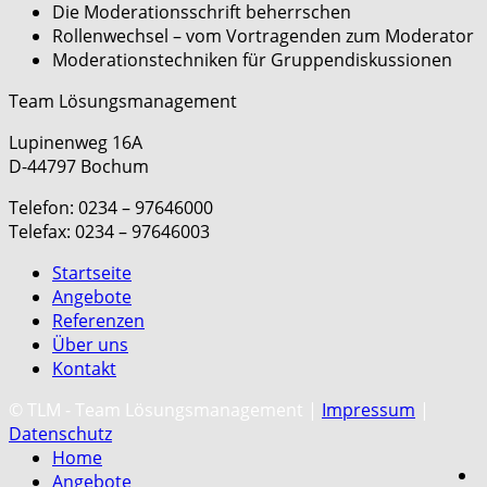
Die Moderationsschrift beherrschen
Rollenwechsel – vom Vortragenden zum Moderator
Moderationstechniken für Gruppendiskussionen
Team Lösungsmanagement
Lupinenweg 16A
D-44797 Bochum
Telefon: 0234 – 97646000
Telefax: 0234 – 97646003
Startseite
Angebote
Referenzen
Über uns
Kontakt
C
© TLM - Team Lösungsmanagement |
Impressum
|
Datenschutz
Home
Angebote