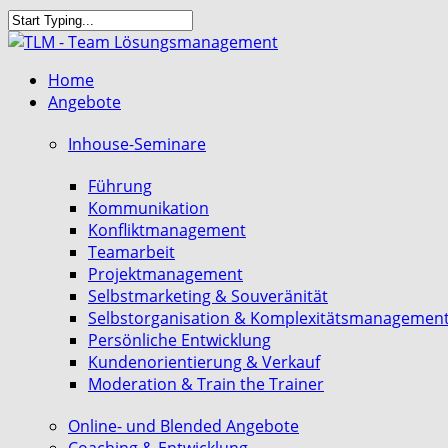
Skip
to
Close
main
Search
search
Menu
Home
content
Angebote
Inhouse-Seminare
Führung
Kommunikation
Konfliktmanagement
Teamarbeit
Projektmanagement
Selbstmarketing & Souveränität
Selbstorganisation & Komplexitätsmanagemen
Persönliche Entwicklung
Kundenorientierung & Verkauf
Moderation & Train the Trainer
Online- und Blended Angebote