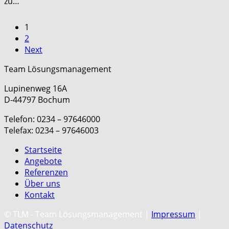
zu…
1
2
Next
Team Lösungsmanagement
Lupinenweg 16A
D-44797 Bochum
Telefon: 0234 – 97646000
Telefax: 0234 – 97646003
Startseite
Angebote
Referenzen
Über uns
Kontakt
C
© TLM - Team Lösungsmanagement |
Impressum
|
Datenschutz