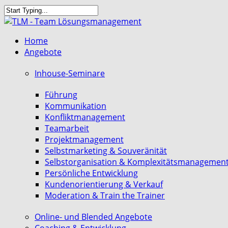
Skip
to
Close
main
Search
search
Menu
Home
content
Angebote
Inhouse-Seminare
Führung
Kommunikation
Konfliktmanagement
Teamarbeit
Projektmanagement
Selbstmarketing & Souveränität
Selbstorganisation & Komplexitätsmanagemen
Persönliche Entwicklung
Kundenorientierung & Verkauf
Moderation & Train the Trainer
Online- und Blended Angebote