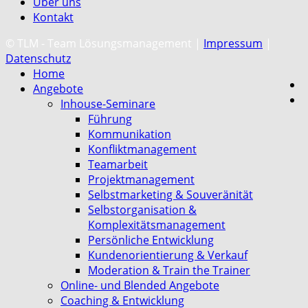
Über uns
Kontakt
C
© TLM - Team Lösungsmanagement |
Impressum
|
Datenschutz
Home
Angebote
Inhouse-Seminare
Führung
Kommunikation
Konfliktmanagement
Teamarbeit
Projektmanagement
Selbstmarketing & Souveränität
Selbstorganisation &
Komplexitätsmanagement
Persönliche Entwicklung
Kundenorientierung & Verkauf
Moderation & Train the Trainer
Online- und Blended Angebote
Coaching & Entwicklung