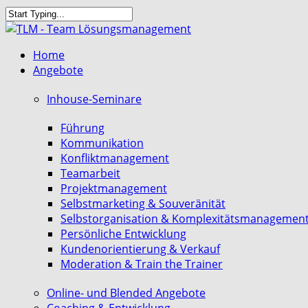
Skip
to
Close
main
Search
search
Menu
Home
content
Angebote
Inhouse-Seminare
Führung
Kommunikation
Konfliktmanagement
Teamarbeit
Projektmanagement
Selbstmarketing & Souveränität
Selbstorganisation & Komplexitätsmanagemen
Persönliche Entwicklung
Kundenorientierung & Verkauf
Moderation & Train the Trainer
Online- und Blended Angebote