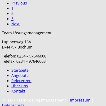
Previous
1
2
3
Next
Team Lösungsmanagement
Lupinenweg 16A
D-44797 Bochum
Telefon: 0234 – 97646000
Telefax: 0234 – 97646003
Startseite
Angebote
Referenzen
Über uns
Kontakt
C
© TLM - Team Lösungsmanagement |
Impressum
|
Datenschutz