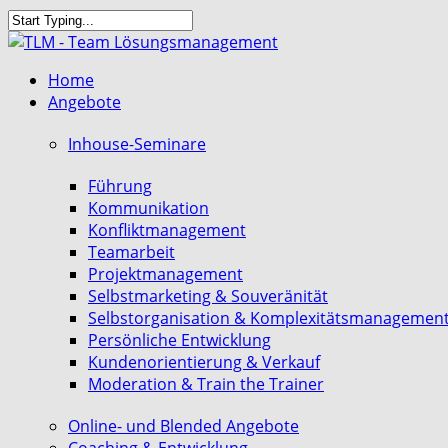
Skip
to
Close
main
Search
search
Menu
Home
content
Angebote
Inhouse-Seminare
Führung
Kommunikation
Konfliktmanagement
Teamarbeit
Projektmanagement
Selbstmarketing & Souveränität
Selbstorganisation & Komplexitätsmanagemen
Persönliche Entwicklung
Kundenorientierung & Verkauf
Moderation & Train the Trainer
Online- und Blended Angebote