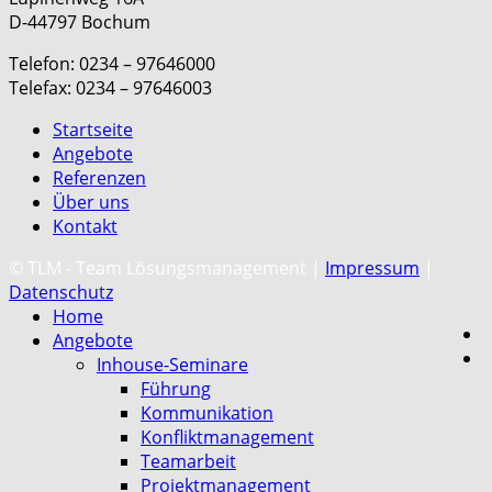
D-44797 Bochum
Telefon: 0234 – 97646000
Telefax: 0234 – 97646003
Startseite
Angebote
Referenzen
Über uns
Kontakt
C
© TLM - Team Lösungsmanagement |
Impressum
|
Datenschutz
Home
Angebote
Inhouse-Seminare
Führung
Kommunikation
Konfliktmanagement
Teamarbeit
Projektmanagement