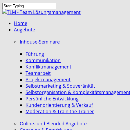
Skip
to
Close
main
Search
search
Menu
Home
content
Angebote
Inhouse-Seminare
Führung
Kommunikation
Konfliktmanagement
Teamarbeit
Projektmanagement
Selbstmarketing & Souveränität
Selbstorganisation & Komplexitätsmanagemen
Persönliche Entwicklung
Kundenorientierung & Verkauf
Moderation & Train the Trainer
Online- und Blended Angebote